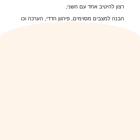
רצון להיטיב אחד עם השני,
הבנה למצבים מסוימים, פירגון הדדי, הערכה וכו
הקודם
הבא
אני רוצה להרגיש!
איך מלמדים את הילדים להתמודד עם חוסר הצלחה- כישלון?