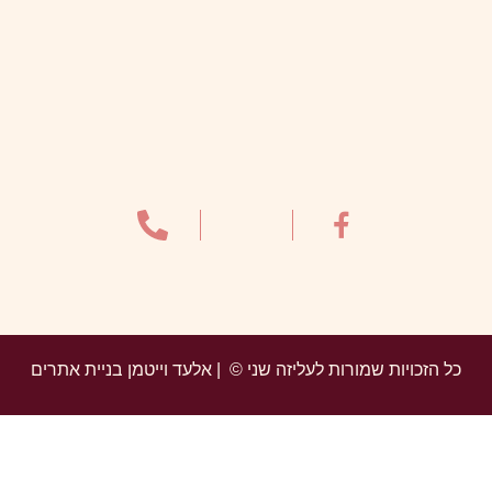
כל הזכויות שמורות לעליזה שני © | אלעד וייטמן בניית אתרים