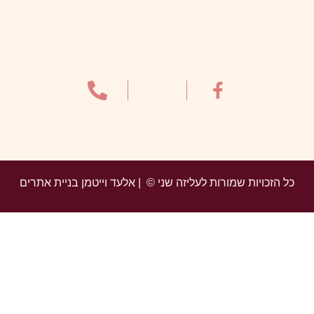
כל הזכויות שמורות לעליזה שני © | אלעד וייטמן בניית אתרים